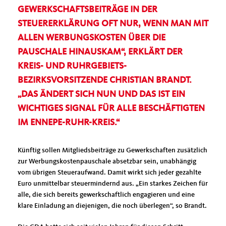
EWERKSCHAFTSBEITRÄGE IN DER S
TEUERERKLÄRUNG OFT NUR, WENN MAN MIT A
LLEN WERBUNGSKOSTEN ÜBER DIE P
AUSCHALE HINAUSKAM“, ERKLÄRT DER K
REIS- UND RUHRGEBIETS-B
EZIRKSVORSITZENDE CHRISTIAN BRANDT.
DAS ÄNDERT SICH NUN UND DAS IST EIN W
ICHTIGES SIGNAL FÜR ALLE BESCHÄFTIGTEN I
M ENNEPE-RUHR-KREIS.“
Künftig sollen Mitgliedsbeiträge zu Gewerkschaften zusätzlich
zur Werbungskostenpauschale absetzbar sein, unabhängig
vom übrigen Steueraufwand. Damit wirkt sich jeder gezahlte
Euro unmittelbar steuermindernd aus. „Ein starkes Zeichen für
alle, die sich bereits gewerkschaftlich engagieren und eine
klare Einladung an diejenigen, die noch überlegen“, so Brandt.