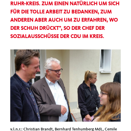
UHR-KREIS. ZUM EINEN NATÜRLICH UM SICH F
ÜR DIE TOLLE ARBEIT ZU BEDANKEN, ZUM A
NDEREN ABER AUCH UM ZU ERFAHREN, WO D
ER SCHUH DRÜCKT", SO DER CHEF DER S
OZIALAUSSCHÜSSE DER CDU IM KREIS.
v.l.n.r.: Christian Brandt, Bernhard Tenhumberg MdL, Cemile